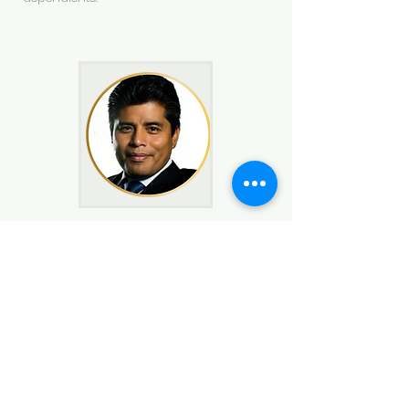
Nicolas Misajel Uchuya
Abogado tributarista y orador.
Magíster en
Tributación y Politica Fiscal. Universidad
Autónoma de Madrid (España). Magister
en Tributación y Politica Fiscal.
Universidad de Lima. Diploma de
Especialización en Tributación.
Universidad Ricardo Palma. Diplomado en
Tributación Internacional y Precios de