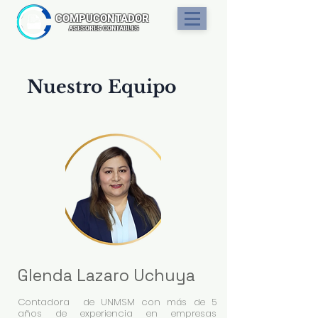
COMPUCONTADO
R
ASESORES CONTABLES
Nuestro Equipo
Glenda Lazaro Uchuya
Contadora de UNMSM con más de 5
años de experiencia en empresas