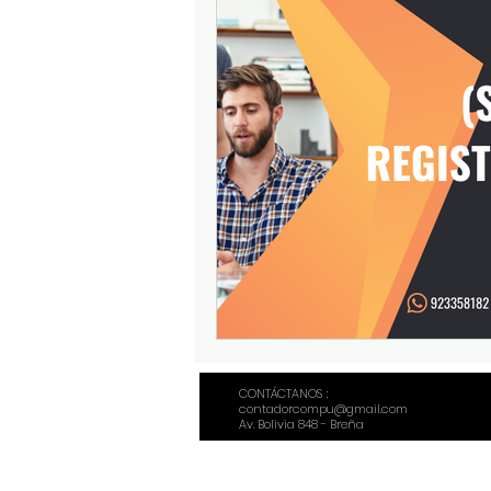
CONTÁCTANOS ;
contadorcompu@gmail.com
Av. Bolivia 848 - Breña