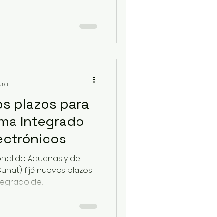
ura
os plazos para
ema Integrado
ectrónicos
onal de Aduanas y de
Sunat) fijó nuevos plazos
egrado de...