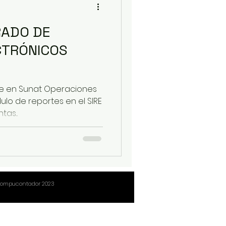
RADO DE
CTRÓNICOS
le en Sunat Operaciones
ulo de reportes en el SIRE
as...
compucontador 2023